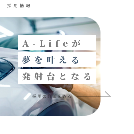
採
用
情
報
A-Lifeが
夢を叶える
発射台となる