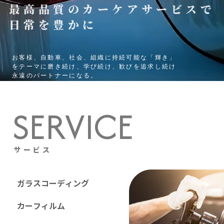
最高品質のカーケアサービスで
日常を豊かに
お客様、自動車、社会、組織に持続可能な「輝き」
をテーマに磨き続け、学び続け、歓びを追求し続け
永遠のパートナーになる。
S
E
R
V
I
C
E
サ
ー
ビ
ス
ガ
ラ
ス
コ
ー
デ
ィ
ン
グ
カ
ー
フ
ィ
ル
ム