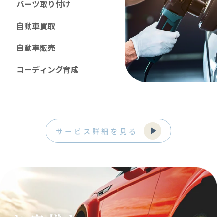
パ
ー
ツ
取
り
付
け
自
動
車
買
取
自
動
車
販
売
コ
ー
デ
ィ
ン
グ
育
成
サービス詳細を見る