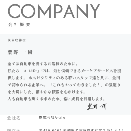
C
O
M
P
A
N
Y
会
社
概
要
代表取締役
粟野 一樹
全ては自動車を愛するお客様のために。
私たち「A-Life」では、最も信頼できるカーケアサービスを提
供します。
ホスピタリティのある若いスタッフ達と共に、全国
で認められる企業へ。
「これもやっておきました！」の気配り
を大切にした、細やかな接客を心がけます。
人も自動車も輝く未来のため、常に成長を目指します。
会社名
株式会社A-life
所在地
〒450-0002 愛知県名古屋市中村区名駅5-4-14