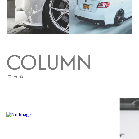
C
O
L
U
M
N
コ
ラ
ム