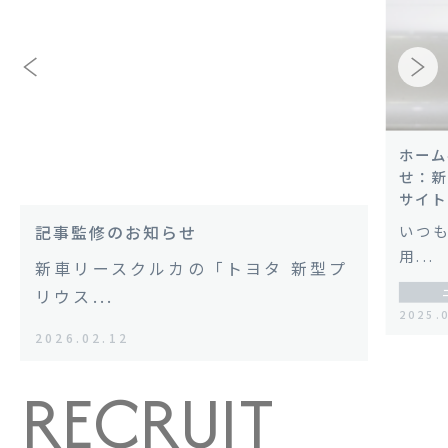
ホーム
せ：新
サイト
いつも
記事監修のお知らせ
用...
新車リースクルカの「トヨタ 新型プ
リウス...
2025.
2026.02.12
R
E
C
R
U
I
T