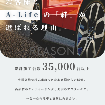
お客様と
A-Life
の「絆」が
選ばれる理由。
REASON
35,000
累計施工台数
台以上
全国各地で積み重ねてきたお客様からの信頼。
高品質のディティーリングと充実のアフターケア。
一台一台の愛車と真剣に向き合い、